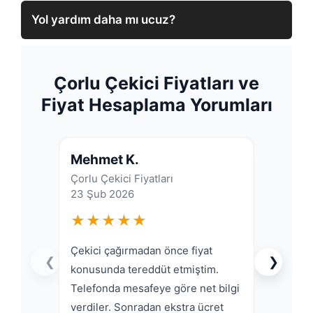
Yol yardım daha mı ucuz?
Çorlu Çekici Fiyatları ve
Fiyat Hesaplama Yorumları
Mehmet K.
Ahme
Çorlu Çekici Fiyatları
Fiyat 
23 Şub 2026
07 Mar
★★★★★
★★
Çekici çağırmadan önce fiyat
Çorlu’d
❮
❯
konusunda tereddüt etmiştim.
ulaştım
Telefonda mesafeye göre net bilgi
verdile
verdiler. Sonradan ekstra ücret
söyled