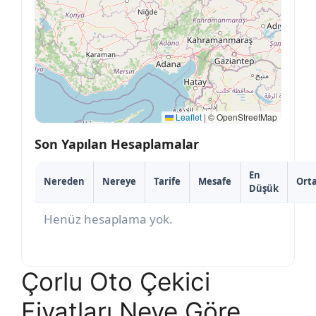
Leaflet
|
© OpenStreetMap
Son Yapılan Hesaplamalar
En
Nereden
Nereye
Tarife
Mesafe
Ort
Düşük
Henüz hesaplama yok.
Çorlu Oto Çekici
Fiyatları Neye Göre