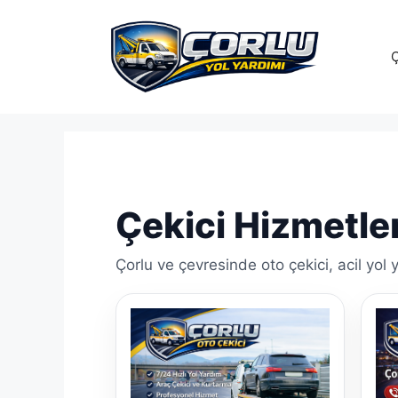
İçeriğe
atla
Ç
Çekici Hizmetle
Çorlu ve çevresinde oto çekici, acil yol 