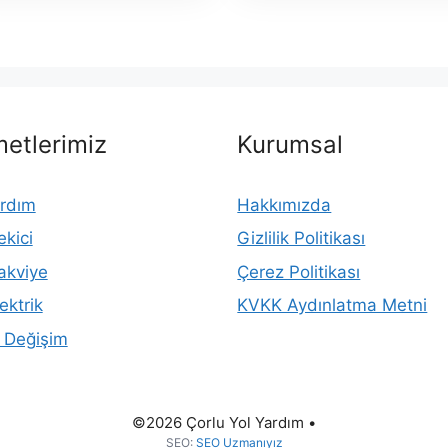
etlerimiz
Kurumsal
ardım
Hakkımızda
kici
Gizlilik Politikası
akviye
Çerez Politikası
ektrik
KVKK Aydınlatma Metni
k Değişim
©2026 Çorlu Yol Yardım •
SEO:
SEO Uzmanıyız