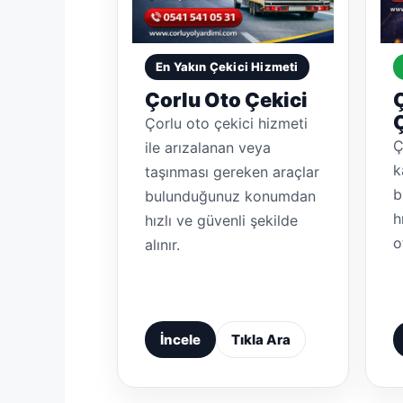
En Yakın Çekici Hizmeti
Çorlu Oto Çekici
Ç
Çorlu oto çekici hizmeti
Ç
ile arızalanan veya
k
taşınması gereken araçlar
b
bulunduğunuz konumdan
h
hızlı ve güvenli şekilde
o
alınır.
İncele
Tıkla Ara