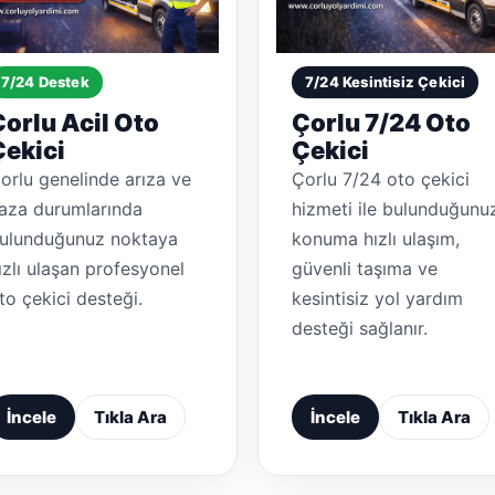
7/24 Destek
7/24 Kesintisiz Çekici
orlu Acil Oto
Çorlu 7/24 Oto
Çekici
Çekici
orlu genelinde arıza ve
Çorlu 7/24 oto çekici
aza durumlarında
hizmeti ile bulunduğunu
ulunduğunuz noktaya
konuma hızlı ulaşım,
ızlı ulaşan profesyonel
güvenli taşıma ve
to çekici desteği.
kesintisiz yol yardım
desteği sağlanır.
İncele
Tıkla Ara
İncele
Tıkla Ara