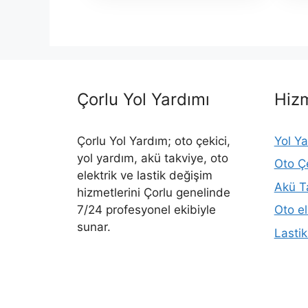
Çorlu Yol Yardımı
Hizm
Çorlu Yol Yardım; oto çekici,
Yol Y
yol yardım, akü takviye, oto
Oto Çe
elektrik ve lastik değişim
Akü T
hizmetlerini Çorlu genelinde
7/24 profesyonel ekibiyle
Oto el
sunar.
Lasti