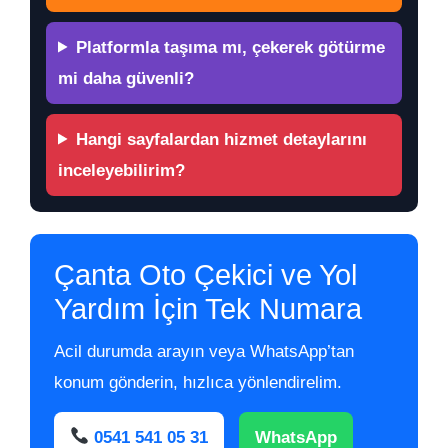
Platformla taşıma mı, çekerek götürme
mi daha güvenli?
Hangi sayfalardan hizmet detaylarını
inceleyebilirim?
Çanta Oto Çekici ve Yol
Yardım İçin Tek Numara
Acil durumda arayın veya WhatsApp’tan
konum gönderin, hızlıca yönlendirelim.
0541 541 05 31
WhatsApp