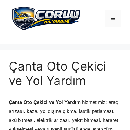
İçeriğe
atla
Menü
Çanta Oto Çekici
ve Yol Yardım
Çanta Oto Çekici ve Yol Yardım
hizmetimiz; araç
arızası, kaza, yol dışına çıkma, lastik patlaması,
akü bitmesi, elektrik arızası, yakıt bitmesi, hararet
yükselmesi veya güvenli sürüşü engelleyen tüm