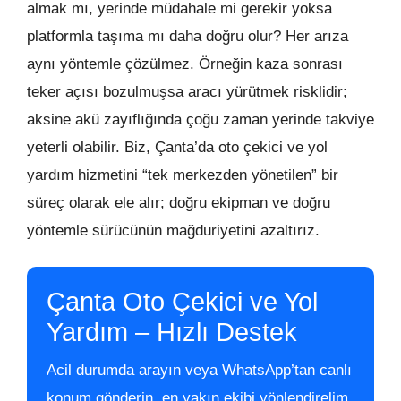
almak mı, yerinde müdahale mi gerekir yoksa
platformla taşıma mı daha doğru olur? Her arıza
aynı yöntemle çözülmez. Örneğin kaza sonrası
teker açısı bozulmuşsa aracı yürütmek risklidir;
aksine akü zayıflığında çoğu zaman yerinde takviye
yeterli olabilir. Biz, Çanta’da oto çekici ve yol
yardım hizmetini “tek merkezden yönetilen” bir
süreç olarak ele alır; doğru ekipman ve doğru
yöntemle sürücünün mağduriyetini azaltırız.
Çanta Oto Çekici ve Yol
Yardım – Hızlı Destek
Acil durumda arayın veya WhatsApp’tan canlı
konum gönderin, en yakın ekibi yönlendirelim.