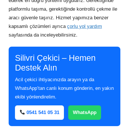
ederek en doğru yöntemi uygularız. Gerektiğinde
platformlu taşıma, gerektiğinde kontrollü çekme ile
aracı güvenle taşırız. Hizmet yapımıza benzer
kapsamlı çözümleri ayrıca
çorlu yol yardım
sayfasında da inceleyebilirsiniz.
Silivri Çekici – Hemen
Destek Alın
Acil çekici ihtiyacınızda arayın ya da
WhatsApp’tan canlı konum gönderin, en yakın
ekibi yönlendirelim.
0541 541 05 31
WhatsApp