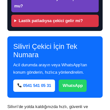
mu?
Lastik patladıysa çekici gelir mi?
Silivri Çekici İçin Tek
Numara
Acil durumda arayın veya WhatsApp’tan
konum gönderin, hızlıca yönlendirelim.
0541 541 05 31
WhatsApp
Silivri’de yolda kaldığınızda hızlı, güvenli ve